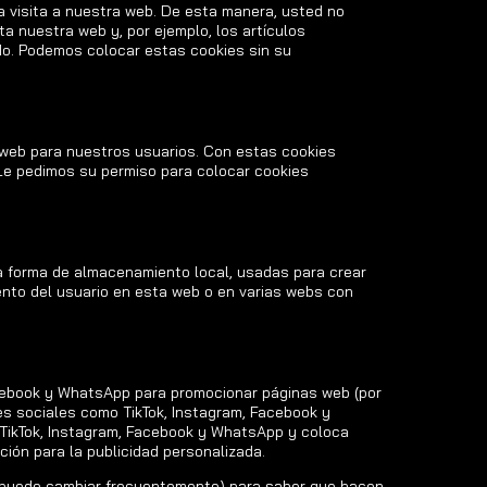
la visita a nuestra web. De esta manera, usted no
a nuestra web y, por ejemplo, los artículos
o. Podemos colocar estas cookies sin su
a web para nuestros usuarios. Con estas cookies
Le pedimos su permiso para colocar cookies
a forma de almacenamiento local, usadas para crear
iento del usuario en esta web o en varias webs con
acebook y WhatsApp para promocionar páginas web (por
des sociales como TikTok, Instagram, Facebook y
TikTok, Instagram, Facebook y WhatsApp y coloca
ción para la publicidad personalizada.
ue puede cambiar frecuentemente) para saber que hacen