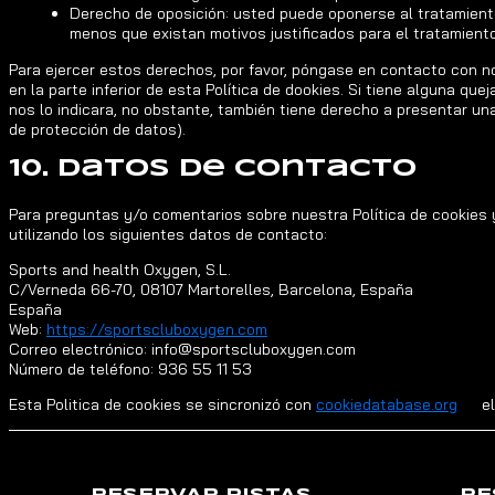
Derecho de oposición: usted puede oponerse al tratamient
menos que existan motivos justificados para el tratamiento
Para ejercer estos derechos, por favor, póngase en contacto con no
en la parte inferior de esta Política de dookies. Si tiene alguna q
nos lo indicara, no obstante, también tiene derecho a presentar una
de protección de datos).
10. Datos de contacto
Para preguntas y/o comentarios sobre nuestra Política de cookies
utilizando los siguientes datos de contacto:
Sports and health Oxygen, S.L.
C/Verneda 66-70, 08107 Martorelles, Barcelona, España
España
Web:
https://sportscluboxygen.com
Correo electrónico:
info@
sportscluboxygen.com
Número de teléfono: 936 55 11 53
Esta Politica de cookies se sincronizó con
cookiedatabase.org
el