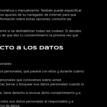
 automática o manualmente. También puede especificar
los ajustes de su navegador de internet para que
nformación sobre estas opciones, consulte las
te si se deshabilitan todas las cookies. Si decides
és de que des tu consentimiento la próxima vez que
ecto a los datos
sonales:
os personales, qué pasará con ellos y durante cuánto
personales que conocemos sobre usted.
icar, borrar o bloquear sus datos personales cuando lo
, tiene derecho a revocar dicho consentimiento y a
 todos sus datos personales al responsable y a
nto de datos.